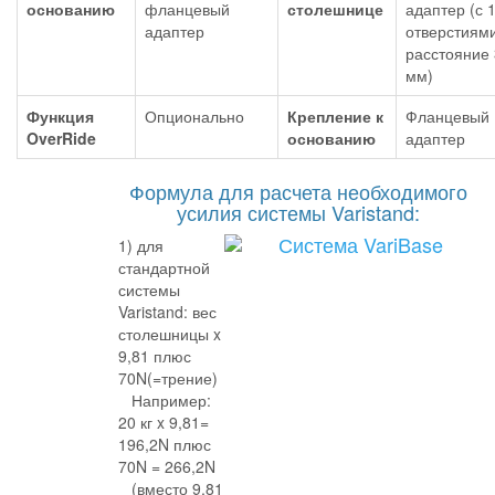
основанию
фланцевый
столешнице
адаптер (с 
адаптер
отверстиями
расстояние
мм)
Функция
Опционально
Крепление к
Фланцевый
OverRide
основанию
адаптер
Формула для расчета необходимого
усилия системы Varistand:
1) для
стандартной
системы
Varistand: вес
столешницы x
9,81 плюс
70N(=трение)
Например:
20 кг x 9,81=
196,2N плюс
70N = 266,2N
(вместо 9,81