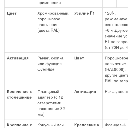
применения
Цвет
Хромированный,
Усилие F1
120N,
порошковое
рекоменду
напыление
вес столеш
(цвета RAL)
~6 кг.Другое
значение у
F1 по запро
(от 70N до 
Активация
Рычаг, кнопка
Цвет
Порошково
или функция
напыление
OverRide
(RAL9006),
другие цвет
RAL по запр
Крепление к
Фланцевый
Активация
Рычаг, кноп
столешнице
адаптер (с 12
отверстиями,
расстояние 32
мм)
Крепление к
Конусный или
Крепление к
Фланцевый