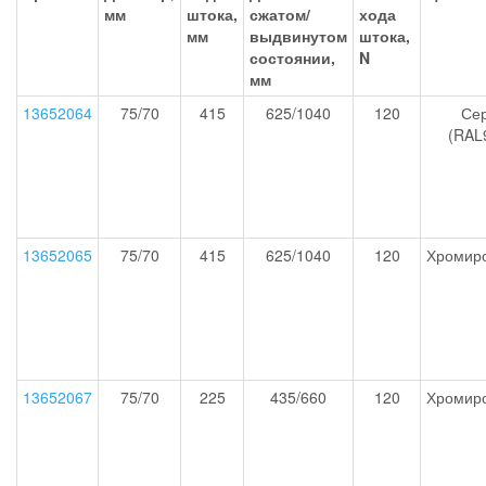
мм
штока,
сжатом/
хода
мм
выдвинутом
штока,
состоянии,
N
мм
13652064
75/70
415
625/1040
120
Се
(RAL
13652065
75/70
415
625/1040
120
Хромир
13652067
75/70
225
435/660
120
Хромир