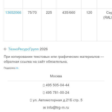
13652066
75/70
225
435/660
120
Се
(RAL
©
ТехноРесурсГрупп
2026
При копировании текстовых или графических материалов —
обратная ссылка на сайт обязательна.
Поддержка
cts
Москва
495 505-04-44
495 781-00-24
ул. Автомоторная д.21Б стр. 5
info@trg-m.ru