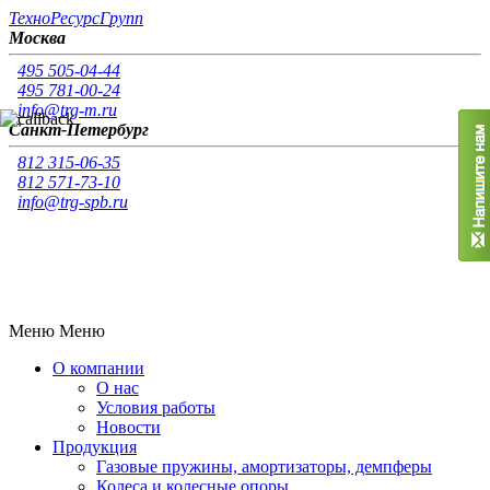
Т
ехно
Р
есурс
Г
рупп
Москва
495 505-04-44
495 781-00-24
info@trg-m.ru
Санкт-Петербург
812 315-06-35
812 571-73-10
info@trg-spb.ru
Меню
Меню
О компании
О нас
Условия работы
Новости
Продукция
Газовые пружины, амортизаторы, демпферы
Колеса и колесные опоры