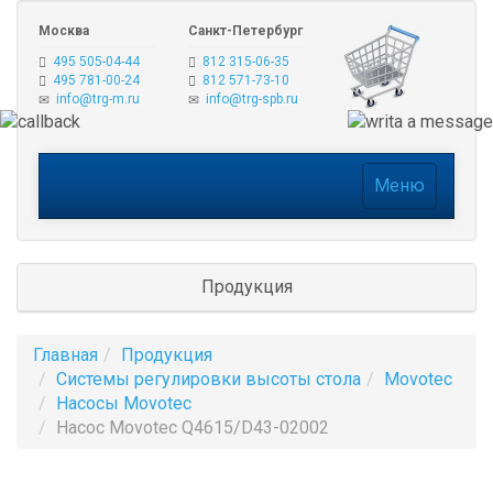
Москва
Санкт-Петербург
495 505-04-44
812 315-06-35
495 781-00-24
812 571-73-10
info@trg-m.ru
info@trg-spb.ru
Меню
Меню
Продукция
Главная
Продукция
Системы регулировки высоты стола
Movotec
Насосы Movotec
Насос Movotec Q4615/D43-02002