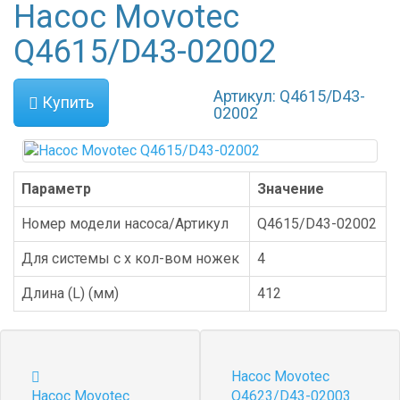
Насос Movotec
Q4615/D43-02002
Артикул: Q4615/D43-
Купить
02002
Параметр
Значение
Номер модели насоса/Артикул
Q4615/D43-02002
Для системы с х кол-вом ножек
4
Длина (L) (мм)
412
Насос Movotec
Насос Movotec
Q4623/D43-02003