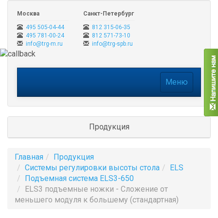
Москва
Санкт-Петербург
495 505-04-44
812 315-06-35
495 781-00-24
812 571-73-10
info@trg-m.ru
info@trg-spb.ru
Меню
Меню
Продукция
Главная
Продукция
Системы регулировки высоты стола
ELS
Подъемная система ELS3-650
ELS3 подъемные ножки - Сложение от
меньшего модуля к большему (стандартная)