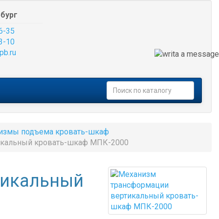
бург
6-35
3-10
pb.ru
измы подъема кровать-шкаф
икальный кровать-шкаф МПК-2000
тикальный