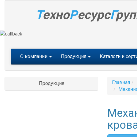
Т
ехно
Р
есурс
Г
руп
Меню
О компании
Продукция
Каталоги и сер
Главная
Продукция
Механи
Меха
кров