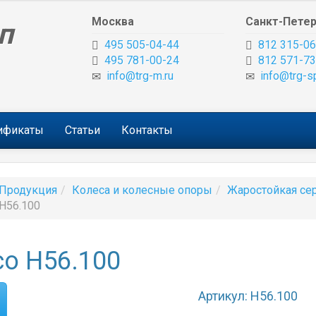
Москва
Санкт-Петер
п
495 505-04-44
812 315-06
495 781-00-24
812 571-73
info@trg-m.ru
info@trg-s
тификаты
Статьи
Контакты
Продукция
Колеса и колесные опоры
Жаростойкая се
H56.100
о H56.100
Артикул: H56.100