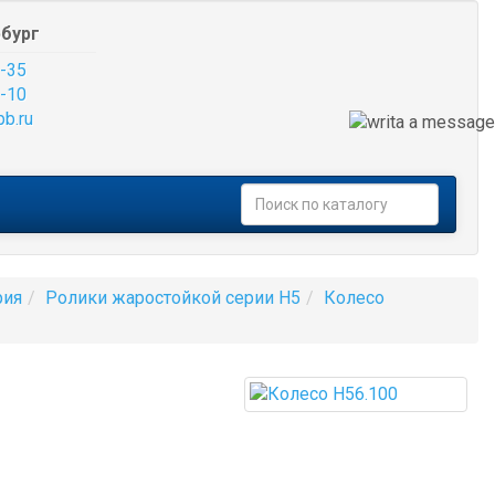
бург
-35
-10
pb.ru
рия
Ролики жаростойкой серии H5
Колесо