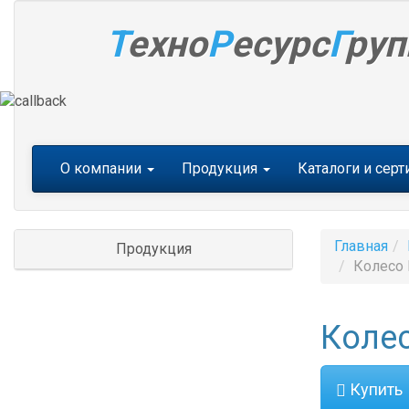
Т
ехно
Р
есурс
Г
руп
Меню
О компании
Продукция
Каталоги и сер
Главная
Продукция
Колесо 
Колес
Купить