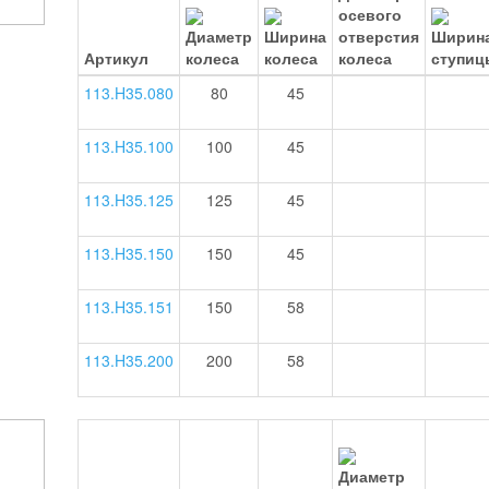
Артикул
113.H35.080
80
45
113.H35.100
100
45
113.H35.125
125
45
113.H35.150
150
45
113.H35.151
150
58
113.H35.200
200
58