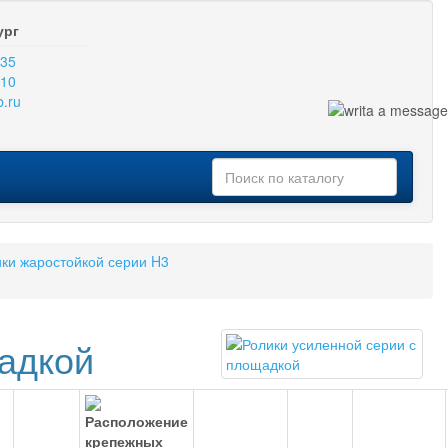
ург
-35
-10
b.ru
ки жаростойкой серии H3
щадкой