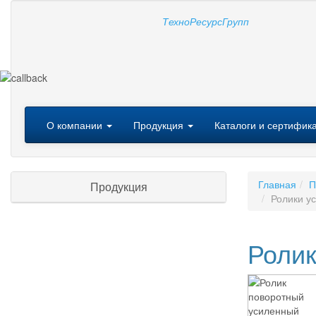
Т
ехно
Р
есурс
Г
рупп
Меню
О компании
Продукция
Каталоги и сертифик
Главная
П
Продукция
Ролики у
Ролик