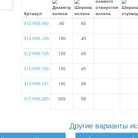
Артикул
313.H35.080
80
45
313.H35.100
100
45
313.H35.125
125
45
313.H35.150
150
45
313.H35.151
150
58
313.H35.200
200
58
Другие варианты ис