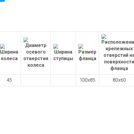
45
100x85
80x60