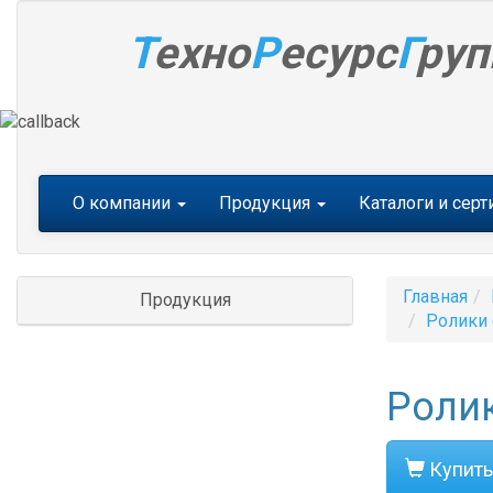
Т
ехно
Р
есурс
Г
руп
Меню
О компании
Продукция
Каталоги и сер
Главная
Продукция
Ролики 
Ролик
Купить