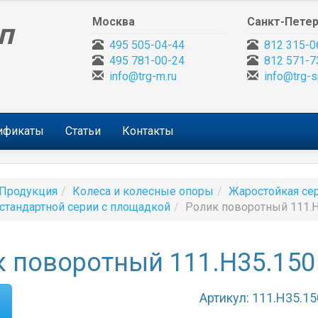
Москва
Санкт-Петер
п
495 505-04-44
812 315-0
495 781-00-24
812 571-7
info@trg-m.ru
info@trg-s
тификаты
Статьи
Контакты
Продукция
Колеса и колесные опоры
Жаростойкая се
стандартной серии с площадкой
Ролик поворотный 111.H
 поворотный 111.H35.150
Артикул: 111.H35.15