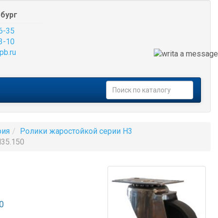
бург
6-35
3-10
pb.ru
рия
Ролики жаростойкой серии H3
35.150
0