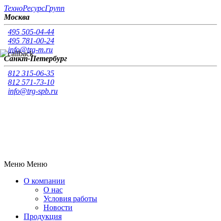
Т
ехно
Р
есурс
Г
рупп
Москва
495 505-04-44
495 781-00-24
info@trg-m.ru
Санкт-Петербург
812 315-06-35
812 571-73-10
info@trg-spb.ru
Меню
Меню
О компании
О нас
Условия работы
Новости
Продукция