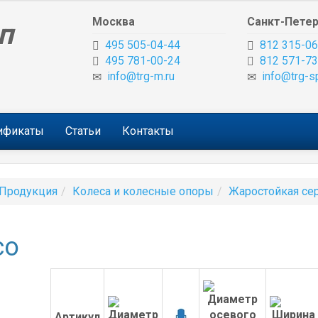
Москва
Санкт-Петер
п
495 505-04-44
812 315-06
495 781-00-24
812 571-73
info@trg-m.ru
info@trg-s
тификаты
Статьи
Контакты
Продукция
Колеса и колесные опоры
Жаростойкая се
со
Артикул