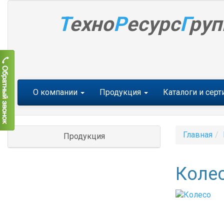
Т
ехно
Р
есурс
Г
руп
Меню
О компании
Продукция
Каталоги и сер
Главная
Продукция
Коле