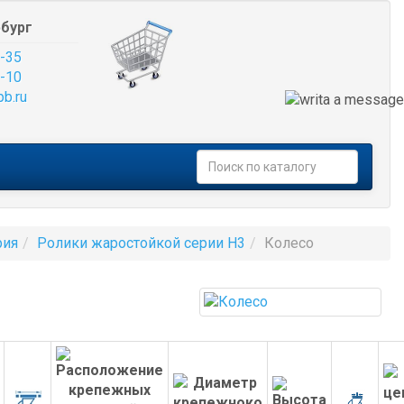
бург
-35
-10
pb.ru
рия
Ролики жаростойкой серии H3
Колесо