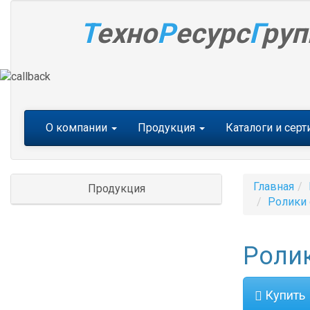
Т
ехно
Р
есурс
Г
руп
Меню
О компании
Продукция
Каталоги и сер
Главная
Продукция
Ролики 
Ролик
Купить