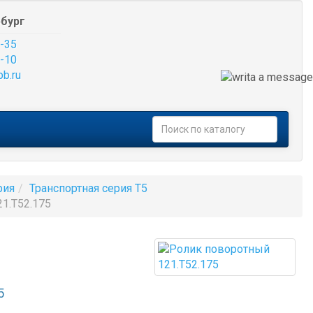
бург
-35
-10
pb.ru
рия
Транспортная серия T5
1.Т52.175
5