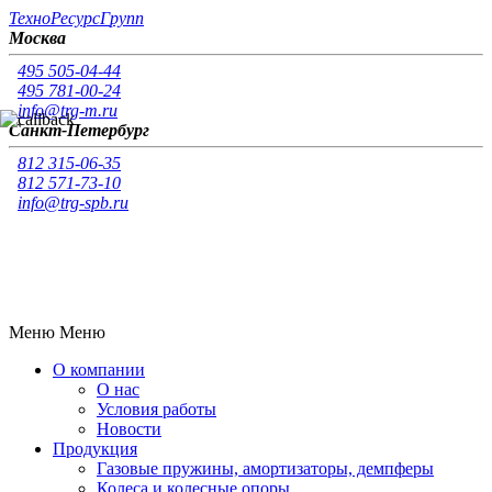
Т
ехно
Р
есурс
Г
рупп
Москва
495 505-04-44
495 781-00-24
info@trg-m.ru
Санкт-Петербург
812 315-06-35
812 571-73-10
info@trg-spb.ru
Меню
Меню
О компании
О нас
Условия работы
Новости
Продукция
Газовые пружины, амортизаторы, демпферы
Колеса и колесные опоры