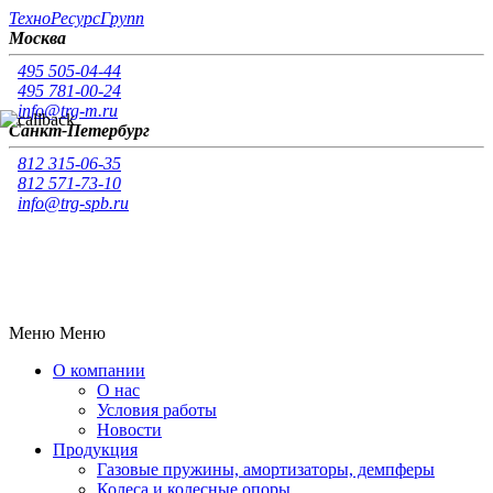
Т
ехно
Р
есурс
Г
рупп
Москва
495 505-04-44
495 781-00-24
info@trg-m.ru
Санкт-Петербург
812 315-06-35
812 571-73-10
info@trg-spb.ru
Меню
Меню
О компании
О нас
Условия работы
Новости
Продукция
Газовые пружины, амортизаторы, демпферы
Колеса и колесные опоры