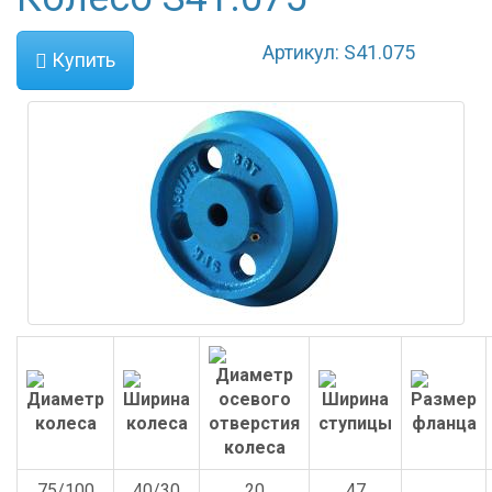
Артикул: S41.075
Купить
75/100
40/30
20
47