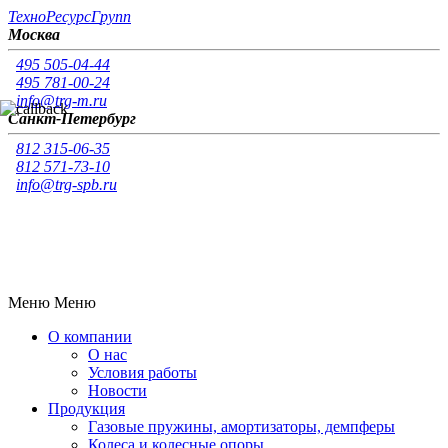
Т
ехно
Р
есурс
Г
рупп
Москва
495 505-04-44
495 781-00-24
info@trg-m.ru
Санкт-Петербург
812 315-06-35
812 571-73-10
info@trg-spb.ru
Меню
Меню
О компании
О нас
Условия работы
Новости
Продукция
Газовые пружины, амортизаторы, демпферы
Колеса и колесные опоры