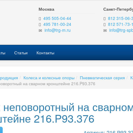
Москва
Санкт-Петерб
495 505-04-44
812 315-06-
495 781-00-24
812 571-73-
info@trg-m.ru
info@trg-spb
аты
Статьи
Контакты
родукция
Колеса и колесные опоры
Пневматическая серия
К
поворотный на сварном кронштейне 216.P93.376
 неповоротный на сварно
тейне 216.P93.376
Артикул: 216.P93.3