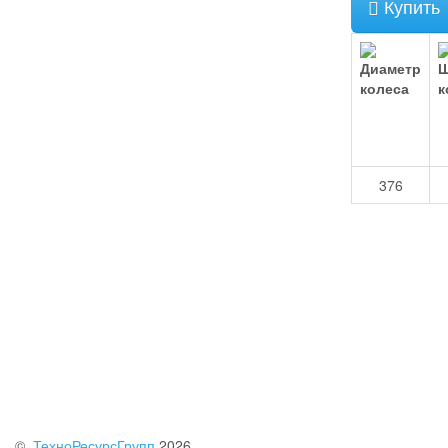
Купить
376
©
ТехноРесурсГрупп
2026