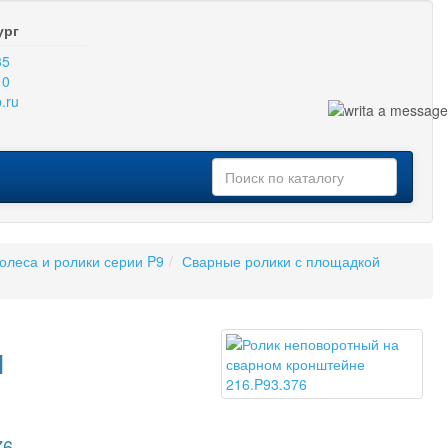
ург
35
10
.ru
олеса и ролики серии P9
Сварные ролики с площадкой
м
76