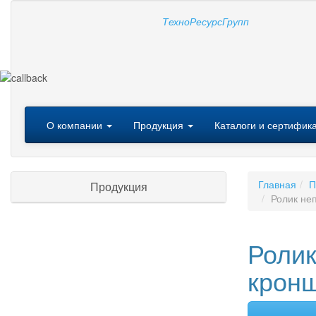
Т
ехно
Р
есурс
Г
рупп
Меню
О компании
Продукция
Каталоги и сертифик
Главная
П
Продукция
Ролик не
Ролик
кронш