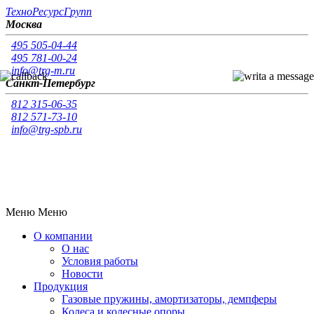
Т
ехно
Р
есурс
Г
рупп
Москва
495 505-04-44
495 781-00-24
info@trg-m.ru
Санкт-Петербург
812 315-06-35
812 571-73-10
info@trg-spb.ru
Меню
Меню
О компании
О нас
Условия работы
Новости
Продукция
Газовые пружины, амортизаторы, демпферы
Колеса и колесные опоры