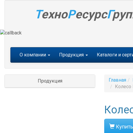
Т
ехно
Р
есурс
Г
руп
Меню
О компании
Продукция
Каталоги и сер
Главная
Продукция
Колесо 
Колес
Купить