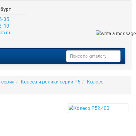
бург
6-35
3-10
pb.ru
 серия
Колеса и ролики серии P5
Колесо