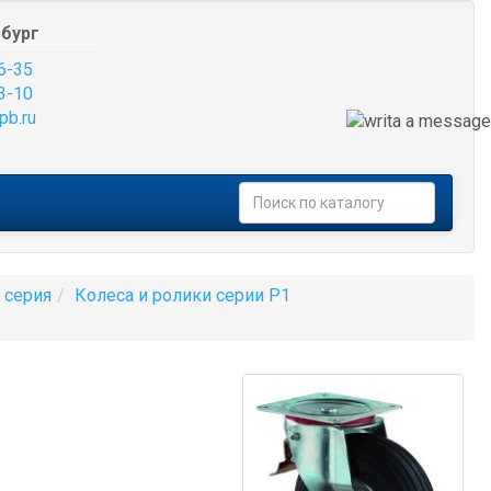
бург
6-35
3-10
pb.ru
 серия
Колеса и ролики серии P1