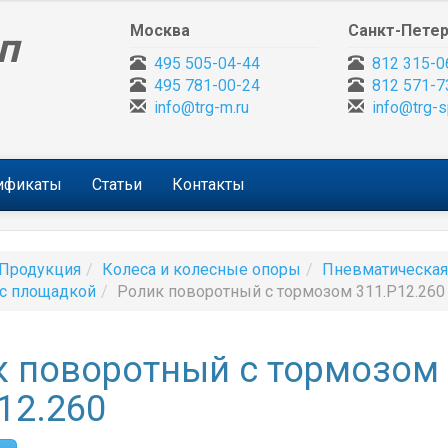
Москва
Санкт-Петер
п
495 505-04-44
812 315-0
495 781-00-24
812 571-7
info@trg-m.ru
info@trg-s
тификаты
Статьи
Контакты
Продукция
Колеса и колесные опоры
Пневматическая
 с площадкой
Ролик поворотный с тормозом 311.P12.260
к поворотный с тормозом
12.260