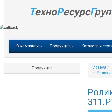
Т
ехно
Р
есурс
Г
руп
Меню
О компании
Продукция
Каталоги и сер
Главная
Продукция
Ролики
Роли
311.P