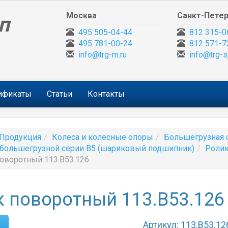
Москва
Санкт-Петер
п
495 505-04-44
812 315-0
495 781-00-24
812 571-7
info@trg-m.ru
info@trg-s
тификаты
Статьи
Контакты
Продукция
Колеса и колесные опоры
Большегрузная 
большегрузной серии B5 (шариковый подшипник)
Ролик
оворотный 113.B53.126
 поворотный 113.B53.126
Артикул: 113.B53.12