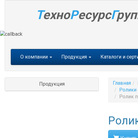
Т
ехно
Р
есурс
Г
руп
Меню
О компании
Продукция
Каталоги и сер
Главная
Продукция
Ролики 
Ролик п
Ролик