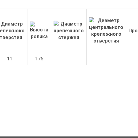
Про
11
175