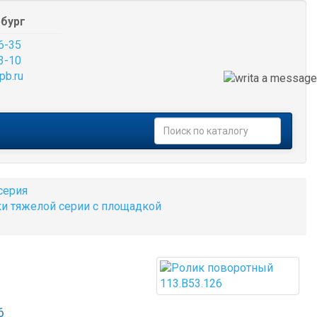
бург
6-35
3-10
pb.ru
серия
и тяжелой серии с площадкой
6