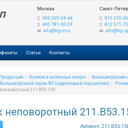
Москва
Санкт-Петер
п
495 505-04-44
812 315-06
495 781-00-24
812 571-73
info@trg-m.ru
info@trg-s
тификаты
Статьи
Контакты
Продукция
Колеса и колесные опоры
Большегрузная 
большегрузной серии B5 (шариковый подшипник)
Ролик
еповоротный 211.B53.150
 неповоротный 211.B53.1
Артикул: 211.B53.15