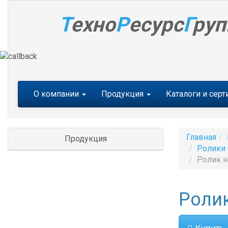
Т
ехно
Р
есурс
Г
руп
Меню
О компании
Продукция
Каталоги и сер
Главная
Продукция
Ролики 
Ролик н
Ролик