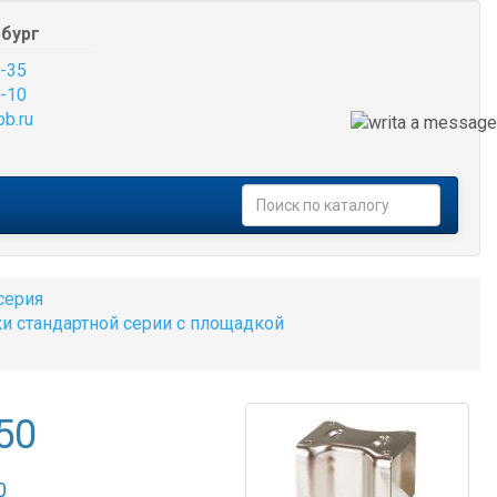
бург
-35
-10
pb.ru
серия
и стандартной серии с площадкой
50
0