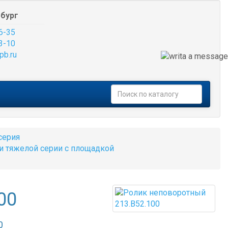
бург
6-35
3-10
pb.ru
серия
и тяжелой серии с площадкой
00
0