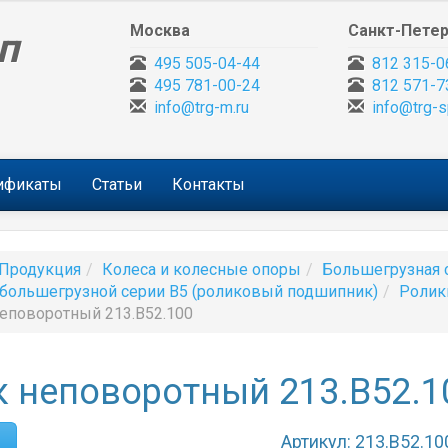
Москва
Санкт-Петер
п
495 505-04-44
812 315-0
495 781-00-24
812 571-7
info@trg-m.ru
info@trg-s
тификаты
Статьи
Контакты
Продукция
Колеса и колесные опоры
Большегрузная 
большегрузной серии B5 (роликовый подшипник)
Ролик
еповоротный 213.B52.100
 неповоротный 213.B52.1
Артикул: 213.B52.10