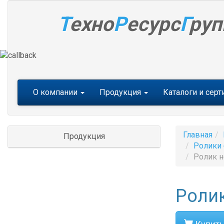
Т
ехно
Р
есурс
Г
руп
Меню
О компании
Продукция
Каталоги и сер
Главная
Продукция
Ролики 
Ролик н
Ролик