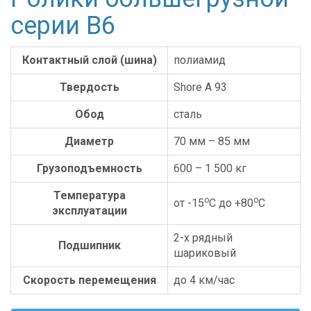
серии B6
Контактный слой (шина)
полиамид
Твердость
Shore А 93
Обод
сталь
Диаметр
70 мм – 85 мм
Грузоподъемность
600 – 1 500 кг
Температура
o
o
от -15
С до +80
С
эксплуатации
2-х рядный
Подшипник
шариковый
Скорость перемещения
до 4 км/час