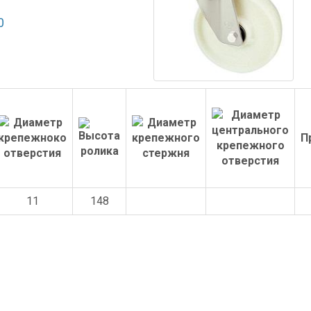
0
П
11
148