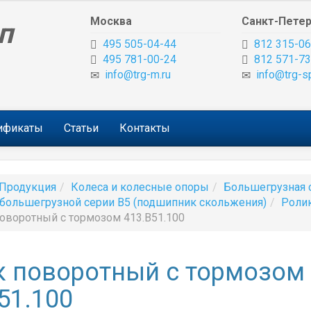
Москва
Санкт-Петер
п
495 505-04-44
812 315-06
495 781-00-24
812 571-73
info@trg-m.ru
info@trg-s
тификаты
Статьи
Контакты
Продукция
Колеса и колесные опоры
Большегрузная 
большегрузной серии B5 (подшипник скольжения)
Ролик
оворотный с тормозом 413.B51.100
к поворотный с тормозом
51.100