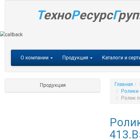
Т
ехно
Р
есурс
Г
руп
Меню
О компании
Продукция
Каталоги и сер
Главная
Продукция
Ролики 
Ролик п
Роли
413.B