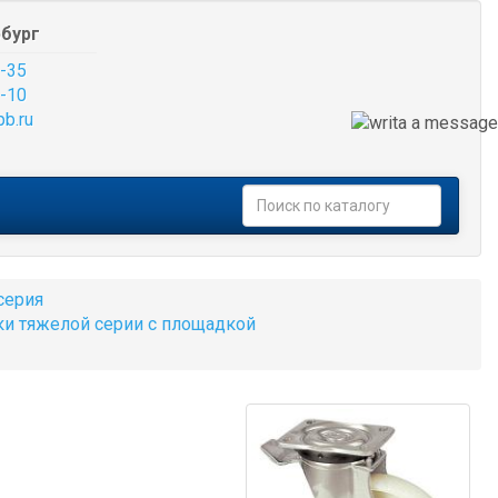
бург
-35
-10
pb.ru
серия
и тяжелой серии с площадкой