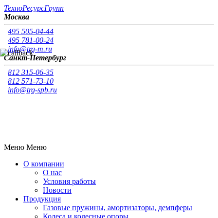
Т
ехно
Р
есурс
Г
рупп
Москва
495 505-04-44
495 781-00-24
info@trg-m.ru
Санкт-Петербург
812 315-06-35
812 571-73-10
info@trg-spb.ru
Меню
Меню
О компании
О нас
Условия работы
Новости
Продукция
Газовые пружины, амортизаторы, демпферы
Колеса и колесные опоры