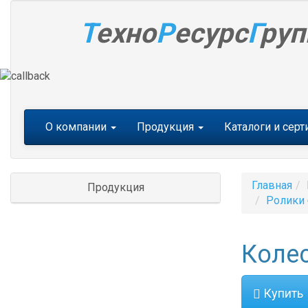
Т
ехно
Р
есурс
Г
руп
Меню
О компании
Продукция
Каталоги и сер
Главная
Продукция
Ролики 
Колес
Купить