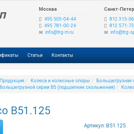
Москва
Санкт-Петер
п
495 505-04-44
812 315-06
495 781-00-24
812 571-73
info@trg-m.ru
info@trg-s
тификаты
Статьи
Контакты
Продукция
Колеса и колесные опоры
Большегрузная 
большегрузной серии B5 (подшипник скольжения)
Коле
о B51.125
Артикул: B51.125