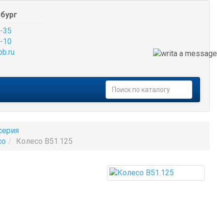
бург
-35
-10
pb.ru
серия
со
Колесо B51.125