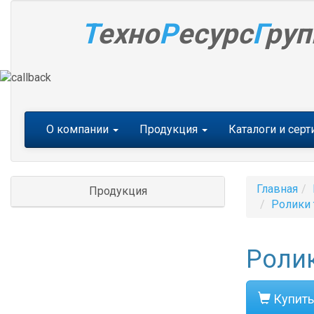
Т
ехно
Р
есурс
Г
руп
Меню
О компании
Продукция
Каталоги и сер
Главная
Продукция
Ролики 
Ролик
Купить