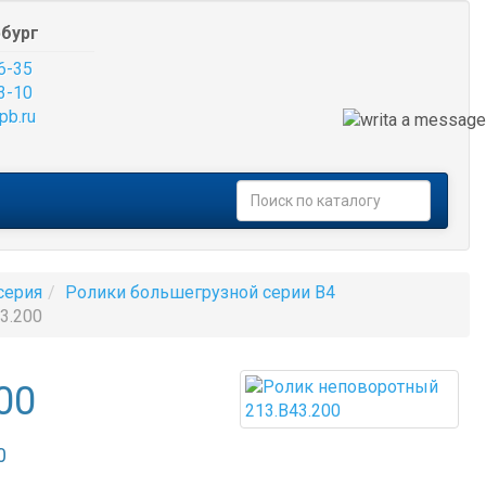
бург
6-35
3-10
pb.ru
серия
Ролики большегрузной серии B4
3.200
00
0