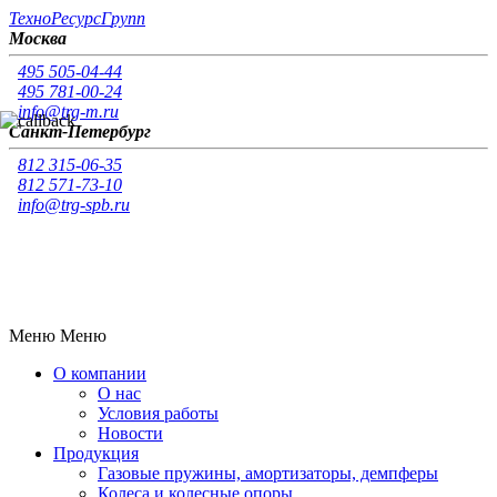
Т
ехно
Р
есурс
Г
рупп
Москва
495 505-04-44
495 781-00-24
info@trg-m.ru
Санкт-Петербург
812 315-06-35
812 571-73-10
info@trg-spb.ru
Меню
Меню
О компании
О нас
Условия работы
Новости
Продукция
Газовые пружины, амортизаторы, демпферы
Колеса и колесные опоры