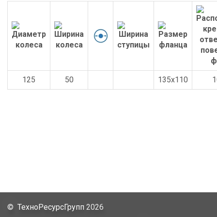
125
50
135x110
1
©
ТехноРесурсГрупп
2026