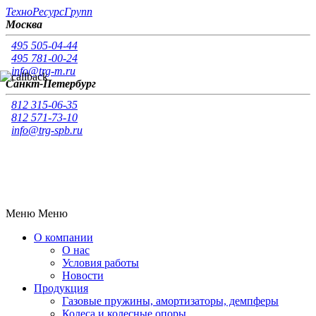
Т
ехно
Р
есурс
Г
рупп
Москва
495 505-04-44
495 781-00-24
info@trg-m.ru
Санкт-Петербург
812 315-06-35
812 571-73-10
info@trg-spb.ru
Меню
Меню
О компании
О нас
Условия работы
Новости
Продукция
Газовые пружины, амортизаторы, демпферы
Колеса и колесные опоры