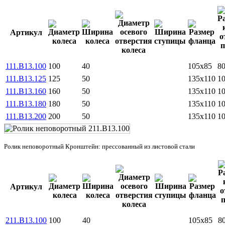
Артикул
111.B13.100
100
40
105x85
8
111.B13.125
125
50
135x110
1
111.B13.160
160
50
135x110
1
111.B13.180
180
50
135x110
1
111.B13.200
200
50
135x110
1
Ролик неповоротный Кронштейн: прессованный из листовой стали
Артикул
211.B13.100
100
40
105x85
8