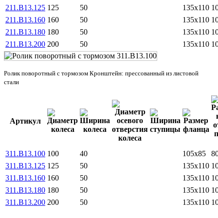
211.B13.125
125
50
135x110
1
211.B13.160
160
50
135x110
1
211.B13.180
180
50
135x110
1
211.B13.200
200
50
135x110
1
Ролик поворотный c тормозом Кронштейн: прессованный из листовой
стали
Артикул
311.B13.100
100
40
105x85
8
311.B13.125
125
50
135x110
1
311.B13.160
160
50
135x110
1
311.B13.180
180
50
135x110
1
311.B13.200
200
50
135x110
1