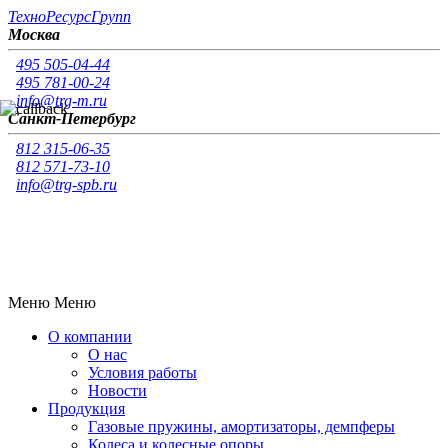
Т
ехно
Р
есурс
Г
рупп
Москва
495 505-04-44
495 781-00-24
info@trg-m.ru
Санкт-Петербург
812 315-06-35
812 571-73-10
info@trg-spb.ru
Меню
Меню
О компании
О нас
Условия работы
Новости
Продукция
Газовые пружины, амортизаторы, демпферы
Колеса и колесные опоры