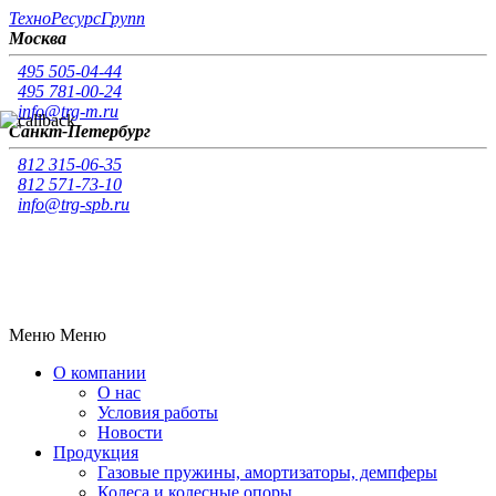
Т
ехно
Р
есурс
Г
рупп
Москва
495 505-04-44
495 781-00-24
info@trg-m.ru
Санкт-Петербург
812 315-06-35
812 571-73-10
info@trg-spb.ru
Меню
Меню
О компании
О нас
Условия работы
Новости
Продукция
Газовые пружины, амортизаторы, демпферы
Колеса и колесные опоры