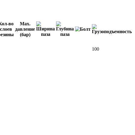
Кол-во
Мах.
слоев
давление
резины
(бар)
100