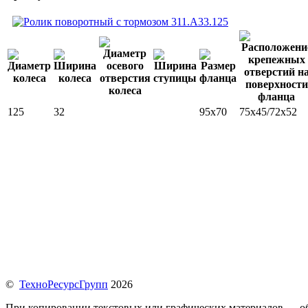
125
32
95x70
75х45/72х52
©
ТехноРесурсГрупп
2026
При копировании текстовых или графических материалов — обр