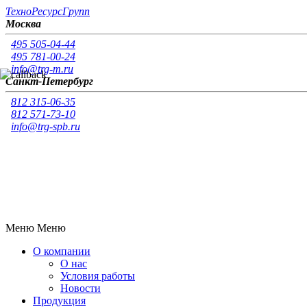
Т
ехно
Р
есурс
Г
рупп
Москва
495 505-04-44
495 781-00-24
info@trg-m.ru
Санкт-Петербург
812 315-06-35
812 571-73-10
info@trg-spb.ru
Меню
Меню
О компании
О нас
Условия работы
Новости
Продукция