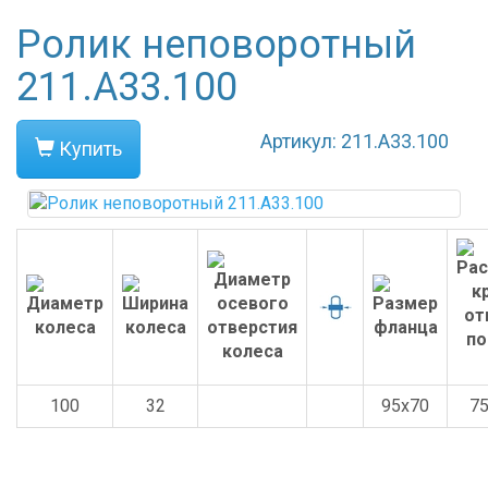
Ролик неповоротный
211.A33.100
Артикул: 211.A33.100
Купить
100
32
95x70
7