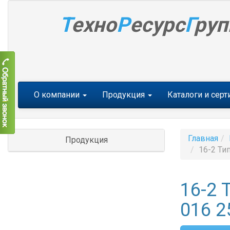
Т
ехно
Р
есурс
Г
руп
Меню
О компании
Продукция
Каталоги и сер
Главная
Продукция
16-2 Ти
16-2 
016 2