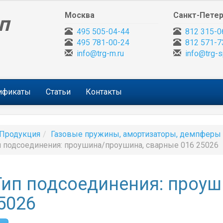
Москва
Санкт-Петер
п
495 505-04-44
812 315-0
495 781-00-24
812 571-7
info@trg-m.ru
info@trg-s
тификаты
Статьи
Контакты
Продукция
Газовые пружины, амортизаторы, демпферы
п подсоединения: проушина/проушина, сварные 016 25026
Тип подсоединения: проу
5026