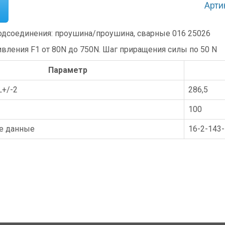
Арти
ивления F1 от
80
N до
750
N. Шаг приращения силы по 50 N
Параметр
L+/-2
286,5
100
е данные
16-2-143