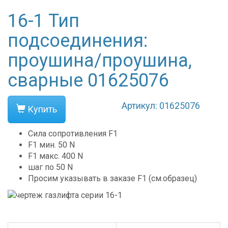
16-1 Тип
подсоединения:
проушина/проушина,
сварные 01625076
Артикул: 01625076
Купить
Сила сопротивления F1
F1 мин.
50
N
F1 макс.
400
N
шаг по 50 N
Просим указывать в заказе F1 (см.образец)