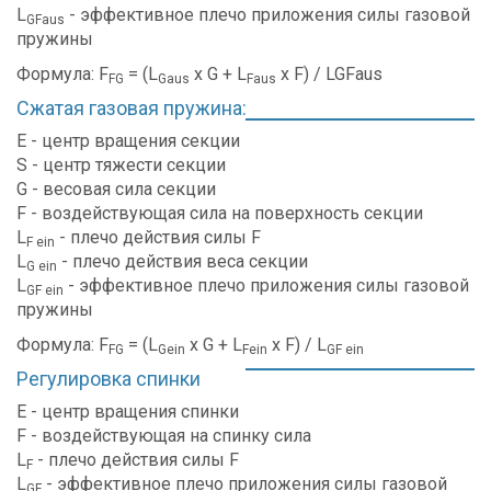
L
- эффективное плечо приложения силы газовой
GFaus
пружины
Формула: F
= (L
x G + L
x F) / LGFaus
FG
Gaus
Faus
Сжатая газовая пружина:
Е - центр вращения секции
S - центр тяжести секции
G - весовая сила секции
F - воздействующая сила на поверхность секции
L
- плечо действия силы F
F ein
L
- плечо действия веса секции
G ein
L
- эффективное плечо приложения силы газовой
GF ein
пружины
Формула: F
= (L
x G + L
x F) / L
FG
Gein
Fein
GF ein
Регулировка спинки
Е - центр вращения спинки
F - воздействующая на спинку сила
L
- плечо действия силы F
F
L
- эффективное плечо приложения силы газовой
GF