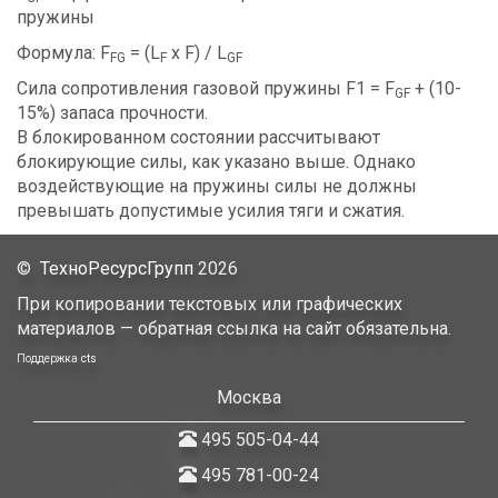
пружины
Формула: F
= (L
x F) / L
FG
F
GF
Сила сопротивления газовой пружины F1 = F
+ (10-
GF
15%) запаса прочности.
В блокированном состоянии рассчитывают
блокирующие силы, как указано выше. Однако
воздействующие на пружины силы не должны
превышать допустимые усилия тяги и сжатия.
©
ТехноРесурсГрупп
2026
При копировании текстовых или графических
материалов — обратная ссылка на сайт обязательна.
Поддержка
cts
Москва
495 505-04-44
495 781-00-24